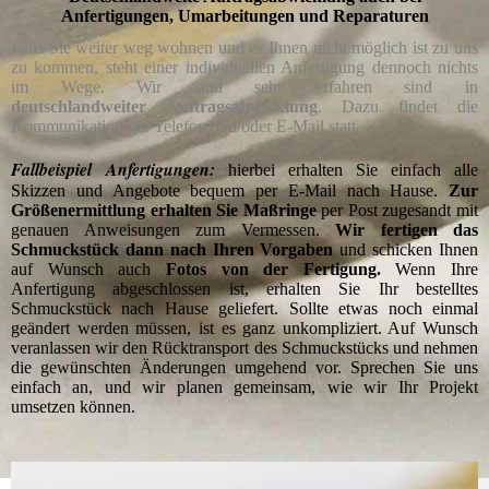
Anfertigungen, Umarbeitungen und Reparaturen
Falls Sie weiter weg wohnen und es Ihnen nicht möglich ist zu uns
zu kommen, steht einer individuellen Anfertigung dennoch nichts
im Wege. Wir sind sehr erfahren sind in
deutschlandweiter Auftragsabwicklung
. Dazu findet die
Kommunikation per Telefon und/oder E-Mail statt.
Fallbeispiel Anfertigungen:
hierbei erhalten Sie einfach alle
Skizzen und Angebote bequem per E-Mail nach Hause.
Zur
Größenermittlung erhalten Sie Maßringe
per Post zugesandt mit
genauen Anweisungen zum Vermessen.
Wir fertigen das
Schmuckstück dann nach Ihren Vorgaben
und schicken Ihnen
auf Wunsch auch
Fotos von der Fertigung.
Wenn Ihre
Anfertigung abgeschlossen ist, erhalten Sie Ihr bestelltes
Schmuckstück nach Hause geliefert. Sollte etwas noch einmal
geändert werden müssen, ist es ganz unkompliziert. Auf Wunsch
veranlassen wir den Rücktransport des Schmuckstücks und nehmen
die gewünschten Änderungen umgehend vor. Sprechen Sie uns
einfach an, und wir planen gemeinsam, wie wir Ihr Projekt
umsetzen können.