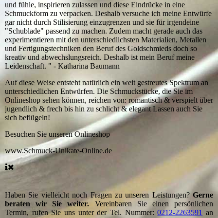
und fühle, inspirieren zulassen und diese Eindrücke in eine
Schmuckform zu verpacken. Deshalb versuche ich meine Entwürfe
gar nicht durch Stilisierung einzugrenzen und sie für irgendeine
"Schublade" passend zu machen. Zudem macht gerade auch das
experimentieren mit den unterschiedlichsten Materialien, Metallen
und Fertigungstechniken den Beruf des Goldschmieds doch so
kreativ und abwechslungsreich. Deshalb ist mein Beruf meine
Leidenschaft. " - Katharina Baumann
Auf diese Weise entsteht natürlich ein weit gestreutes Spektrum an
unterschiedlichen Entwürfen. Die Schmuckstücke, die Sie im
Onlineshop sehen können, reichen von: romantisch & verspielt über
jugendlich & frech bis hin zu schlicht & elegant Lassen auch Sie
sich beflügeln!
Besuchen Sie unseren Onlineshop
www.Schmuck-Unikate-Online.de
Haben Sie vielleicht noch Fragen zu unseren Leistungen?
Gerne
beraten wir Sie weiter.
Vereinbaren Sie einen persönlichen
Termin, rufen Sie uns unter der Tel. Nummer:
0212-2263591
an