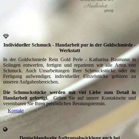
Individueller Schmuck - Handarbeit pur in der Goldschmiede -
Werkstatt
In der Goldschmiede Rein Gold Perle - Katharina Baumann in
Solingen entwerfen, fertigen und reparieren wir alle Arten von
Schmuck. Auch Umarbeitungen Ihrer Schmuckstücke oder die
Fertigung aufwendiger, individueller Einzelstücke gehören zu
unseren Aufgabenbereichen.
Die Schmuckstücke werden mit viel Liebe zum Detail in
Handarbeit gefertigt.
Gehen Sie auf unsere Kontaktseite und
vereinbaren Sie Ihren persönlichen Beratungstermin.
Kontakt
Deutschlandweite Auftragsabwicklung auch bei