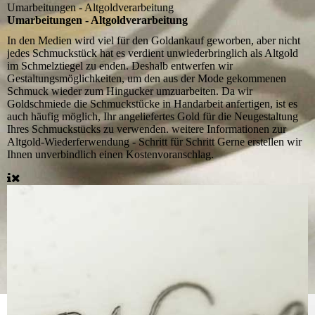
Umarbeitungen - Altgoldverarbeitung
Umarbeitungen - Altgoldverarbeitung
In den Medien wird viel für den Goldankauf geworben, aber nicht
jedes Schmuckstück hat es verdient unwiederbringlich als Altgold
im Schmelztiegel zu enden. Deshalb entwerfen wir
Gestaltungsmöglichkeiten, um den aus der Mode gekommenen
Schmuck wieder zum Hingucker umzuarbeiten. Da wir
Goldschmiede die Schmuckstücke in Handarbeit anfertigen, ist es
auch häufig möglich, Ihr angeliefertes Gold für die Neugestaltung
Ihres Schmuckstücks zu verwenden. weitere Informationen zur
Altgold-Wiederferwendung - Schritt für Schritt Gerne erstellen wir
Ihnen unverbindlich einen Kostenvoranschlag.