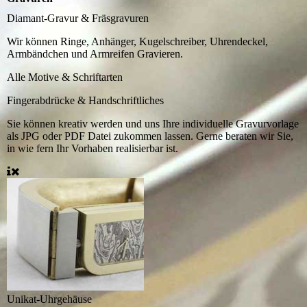
Diamant-Gravur & Fräsgravuren
Wir können Ringe, Anhänger, Kugelschreiber, Uhrendeckel,
Armbändchen und Armreifen Gravieren.
Alle Motive & Schriftarten
Fingerabdrücke & Handschriftliches
Sie können kreativ werden und uns Ihre individuelle Gravurvorlage
als JPG oder PDF Datei zukommen lassen. Gerne beraten wir Sie,
in wie fern Ihr Vorhaben realisierbar ist.
Unikat-Uhrgehäuse