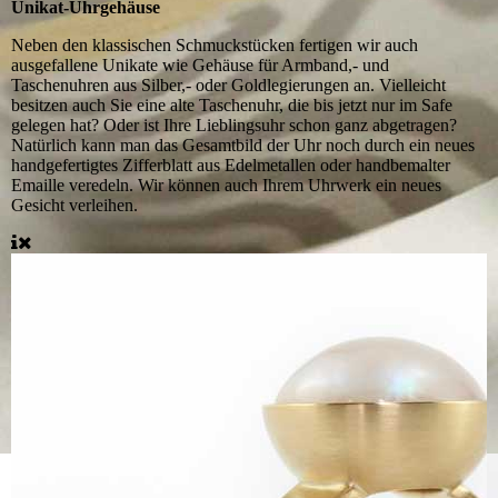
Unikat-Uhrgehäuse
Neben den klassischen Schmuckstücken fertigen wir auch
ausgefallene Unikate wie Gehäuse für Armband,- und
Taschenuhren aus Silber,- oder Goldlegierungen an. Vielleicht
besitzen auch Sie eine alte Taschenuhr, die bis jetzt nur im Safe
gelegen hat? Oder ist Ihre Lieblingsuhr schon ganz abgetragen?
Natürlich kann man das Gesamtbild der Uhr noch durch ein neues
handgefertigtes Zifferblatt aus Edelmetallen oder handbemalter
Emaille veredeln. Wir können auch Ihrem Uhrwerk ein neues
Gesicht verleihen.